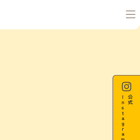
m
公
式
I
n
s
t
a
g
r
a