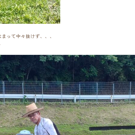
はまって中々抜けず、、、
✨